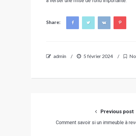
à verser une mise de fond importante.
Share:
admin
/
5 février 2024
/
Non
Navigation
de
Previous post
l’article
Comment savoir si un immeuble à reve