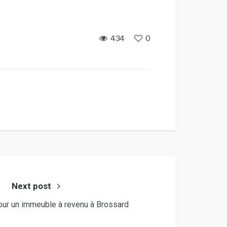
434
0
Next post
our un immeuble à revenu à Brossard