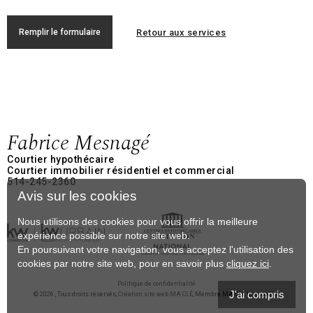
Retour aux services
Remplir le formulaire
Fabrice Mesnagé
Courtier hypothécaire
Courtier immobilier résidentiel et commercial
514-245-2360
Avis sur les cookies
Nous utilisons des cookies pour vous offrir la meilleure
expérience possible sur notre site web.
En poursuivant votre navigation, vous acceptez l'utilisation des
cookies par notre site web, pour en savoir plus
cliquez ici
.
Politique de confidentialité
J'ai compris
© 2026 , Tous droits réservés,
Création site web MA CLÉ
, Membre
MA CLÉ Immobilier