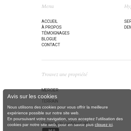
Menu
Hy
ACCUEIL
SE
À PROPOS
DEM
TÉMOIGNAGES
BLOGUE
CONTACT
Trouvez une propriété
MERCIER
Avis sur les cookies
TERRAIN
Nous utilisons des cookies pour vous offrir la meilleure
expérience possible sur notre site web.
En poursuivant votre navigation, vous acceptez l'utilisation des
Politique de confidentialité
cookies par notre site web, pour en savoir plus
cliquez ici
.