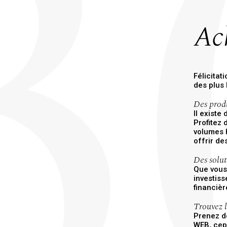
Ac
Félicitat
des plus 
Des produ
Il existe
Profitez
volumes 
offrir de
Des solut
Que vous 
investiss
financièr
Trouvez l
Prenez de
WEB, cep