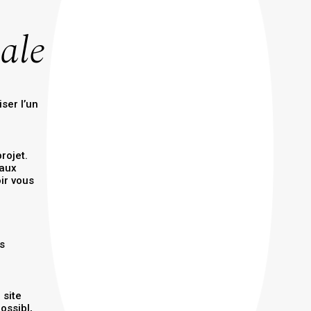
ale
iser l’un
rojet.
 aux
ir vous
ns
 site
ossibl,